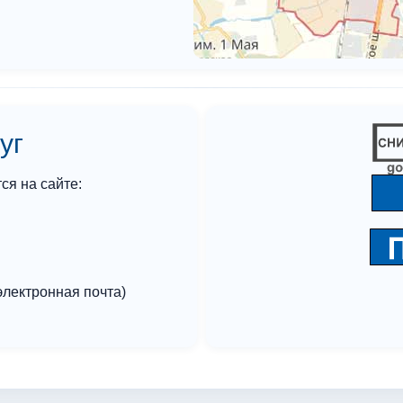
уг
я на сайте:
лектронная почта)